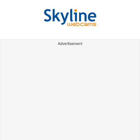
Advertisement