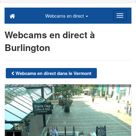
Webcams en direct
Webcams en direct à
Burlington
Webcams en direct dans le Vermont