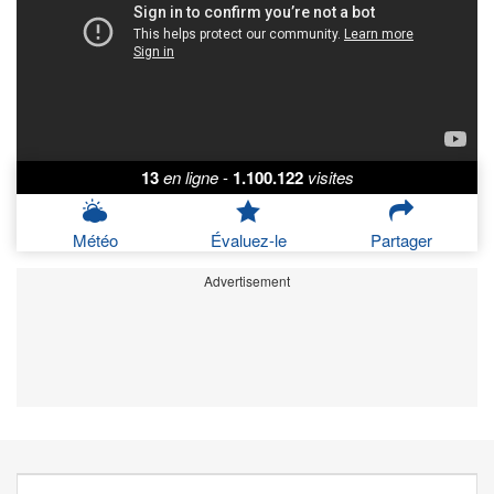
13
en ligne
-
1.100.122
visites
Météo
Évaluez-le
Partager
Advertisement