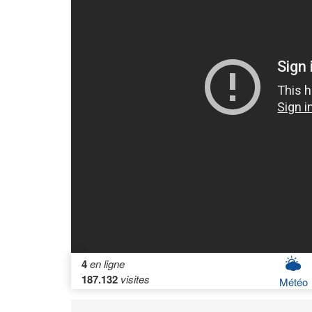
4
en ligne
187.132
visites
Météo