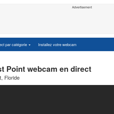
Advertisement
ct par catégorie
Installez votre webcam
t Point webcam en direct
, Floride