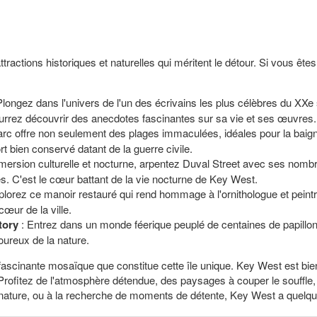
ractions historiques et naturelles qui méritent le détour. Si vous ête
Plongez dans l'univers de l'un des écrivains les plus célèbres du XX
urrez découvrir des anecdotes fascinantes sur sa vie et ses œuvres.
rc offre non seulement des plages immaculées, idéales pour la baign
ort bien conservé datant de la guerre civile.
ersion culturelle et nocturne, arpentez Duval Street avec ses nomb
es. C'est le cœur battant de la vie nocturne de Key West.
plorez ce manoir restauré qui rend hommage à l'ornithologue et pein
cœur de la ville.
tory
: Entrez dans un monde féerique peuplé de centaines de papillon
oureux de la nature.
t fascinante mosaïque que constitue cette île unique. Key West est bi
 Profitez de l'atmosphère détendue, des paysages à couper le souffle, 
nature, ou à la recherche de moments de détente, Key West a quelque