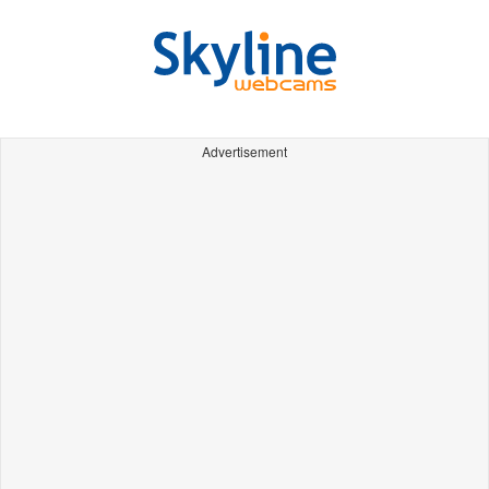
Advertisement