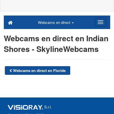
Webcams en direct
Webcams en direct en Indian
Shores - SkylineWebcams
Webcams en direct en Floride
S.r.l.