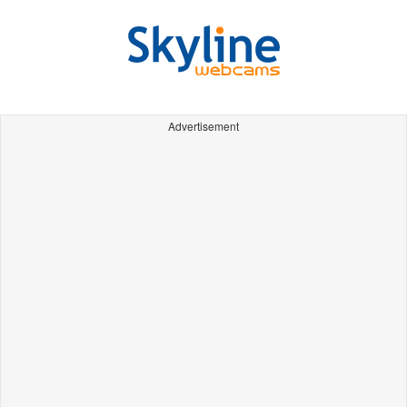
Advertisement