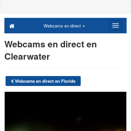
Webcams en direct
Webcams en direct en
Clearwater
Webcams en direct en Floride