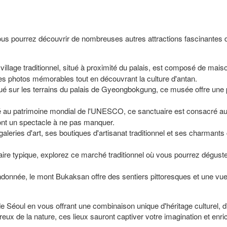
us pourrez découvrir de nombreuses autres attractions fascinantes d
llage traditionnel, situé à proximité du palais, est composé de mais
es photos mémorables tout en découvrant la culture d'antan.
ué sur les terrains du palais de Gyeongbokgung, ce musée offre une p
.
é au patrimoine mondial de l'UNESCO, ce sanctuaire est consacré aux
ont un spectacle à ne pas manquer.
leries d'art, ses boutiques d'artisanat traditionnel et ses charmants 
ire typique, explorez ce marché traditionnel où vous pourrez déguster
onnée, le mont Bukaksan offre des sentiers pittoresques et une vue s
 de Séoul en vous offrant une combinaison unique d'héritage culturel,
eux de la nature, ces lieux sauront captiver votre imagination et enri