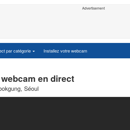
Advertisement
ct par catégorie
Installez votre webcam
 webcam en direct
bokgung, Séoul