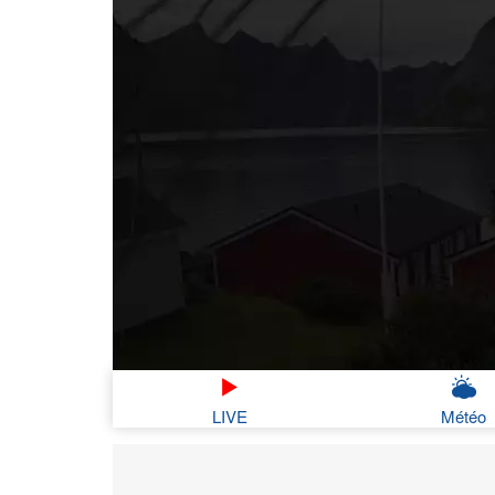
LIVE
Météo