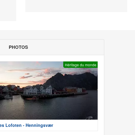
PHOTOS
Héritage du monde
les Lofoten - Henningsvær