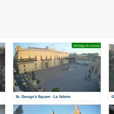
Héritage du monde
St. George's Square - La Valette
G