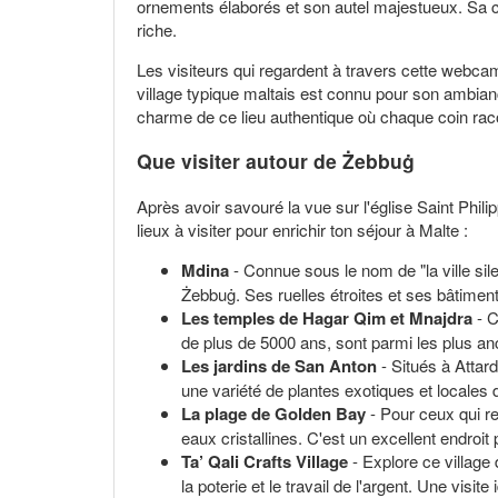
ornements élaborés et son autel majestueux. Sa co
riche.
Les visiteurs qui regardent à travers cette webcam
village typique maltais est connu pour son ambianc
charme de ce lieu authentique où chaque coin raco
Que visiter autour de Żebbuġ
Après avoir savouré la vue sur l'église Saint Phi
lieux à visiter pour enrichir ton séjour à Malte :
Mdina
- Connue sous le nom de "la ville si
Żebbuġ. Ses ruelles étroites et ses bâtimen
Les temples de Hagar Qim et Mnajdra
- C
de plus de 5000 ans, sont parmi les plus an
Les jardins de San Anton
- Situés à Attar
une variété de plantes exotiques et locales 
La plage de Golden Bay
- Pour ceux qui re
eaux cristallines. C'est un excellent endroit
Ta’ Qali Crafts Village
- Explore ce village 
la poterie et le travail de l'argent. Une visi