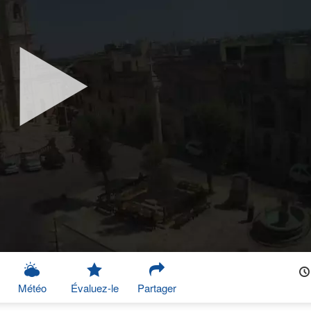
Météo
Évaluez-le
Partager