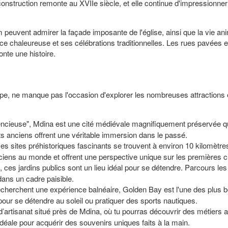
nstruction remonte au XVIIe siècle, et elle continue d'impressionner
 peuvent admirer la façade imposante de l'église, ainsi que la vie a
e chaleureuse et ses célébrations traditionnelles. Les rues pavées et
nte une histoire.
lippe, ne manque pas l'occasion d'explorer les nombreuses attraction
lencieuse", Mdina est une cité médiévale magnifiquement préservée qu
ts anciens offrent une véritable immersion dans le passé.
es sites préhistoriques fascinants se trouvent à environ 10 kilomètr
ciens au monde et offrent une perspective unique sur les premières c
d, ces jardins publics sont un lieu idéal pour se détendre. Parcours l
dans un cadre paisible.
cherchent une expérience balnéaire, Golden Bay est l'une des plus bell
 pour se détendre au soleil ou pratiquer des sports nautiques.
d’artisanat situé près de Mdina, où tu pourras découvrir des métiers art
te idéale pour acquérir des souvenirs uniques faits à la main.