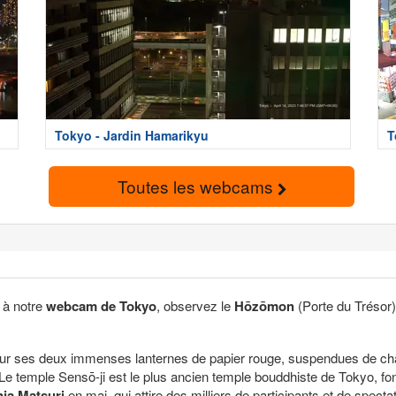
Tokyo - Jardin Hamarikyu
T
Toutes les webcams
 à notre
webcam de Tokyo
, observez le
Hōzōmon
(Porte du Trésor)
r ses deux immenses lanternes de papier rouge, suspendues de chaqu
2. Le temple Sensō-ji est le plus ancien temple bouddhiste de Tokyo, fo
ja Matsuri
en mai, qui attire des milliers de participants et de specta