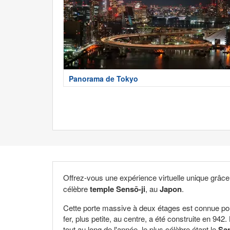
Panorama de Tokyo
Offrez-vous une expérience virtuelle unique grâce
célèbre
temple Sensō-ji
, au
Japon
.
Cette porte massive à deux étages est connue pou
fer, plus petite, au centre, a été construite en 94
tout au long de l'année, le plus célèbre étant le
San