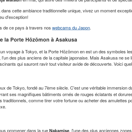
dans cette ambiance traditionnelle unique, vivez un moment exceptio
ieu d'exception!
es de ce pays à travers nos
webcams du Japon
.
 de la Porte Hōzōmon à Asakusa
 d'un voyage à Tokyo, et la Porte Hōzōmon en est un des symboles le
, l'un des plus anciens de la capitale japonaise. Mais Asakusa ne se 
ascinants qui sauront ravir tout visiteur avide de découverte. Voici qu
eux de Tokyo, fondé au 7ème siècle. C'est une véritable immersion dan
uvrant ses magnifiques bâtiments ornés de rouges éclatants et dorure
s traditionnels, comme tirer votre fortune ou acheter des amulettes
exe.
vous promener dans la rue
Nakamise
, l'une des plus anciennes zone