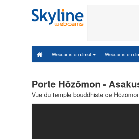
Webcams en dire
Webcams en direct
Porte Hōzōmon - Asaku
Vue du temple bouddhiste de Hōzōmon