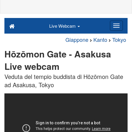
Live Webcam
Giappone
Kanto
Tokyo
Hōzōmon Gate - Asakusa
Live webcam
Veduta del tempio buddista di Hōzōmon Gate
ad Asakusa, Tokyo