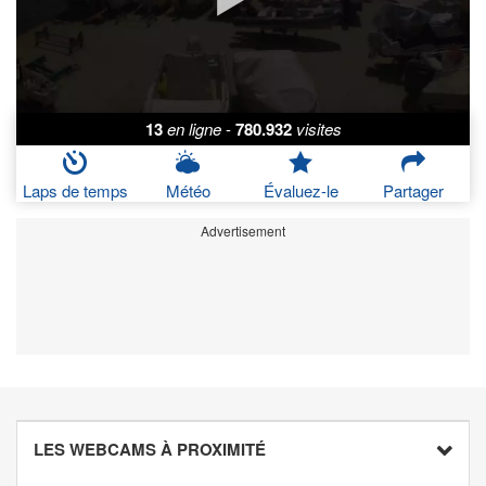
13
en ligne
-
780.932
visites
Laps de temps
Météo
Évaluez-le
Partager
Advertisement
LES WEBCAMS À PROXIMITÉ