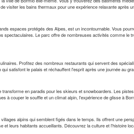
s la ville de Bormio elle-même. Vous y trouverez des bâtiments médié
visiter les bains thermaux pour une expérience relaxante après une j
 grands espaces protégés des Alpes, est un incontournable. Vous pou
 spectaculaires. Le parc offre de nombreuses activités comme le tre
ulinaires. Profitez des nombreux restaurants qui servent des spécialité
qui satisfont le palais et réchauffent l'esprit après une journée au gra
 se transforme en paradis pour les skieurs et snowboarders. Les pis
à couper le souffle et un climat alpin, l'expérience de glisse à Bo
illages alpins qui semblent figés dans le temps. Ils offrent une per
ise et leurs habitants accueillants. Découvrez la culture et l'histoir