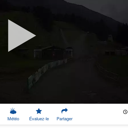
Météo
Évaluez-le
Partager