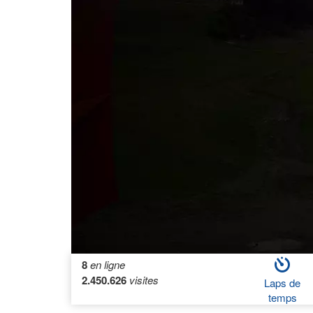
8
en ligne
2.450.626
visites
Laps de
temps