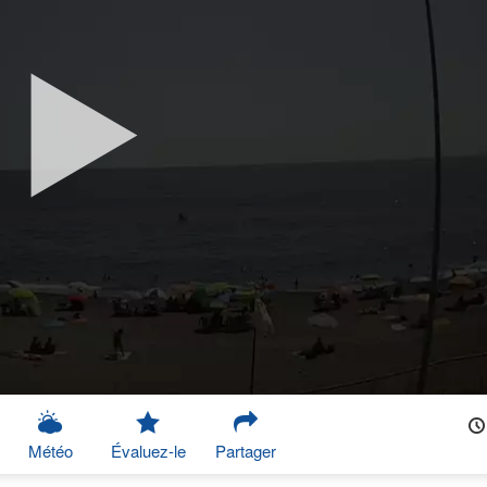
Météo
Évaluez-le
Partager