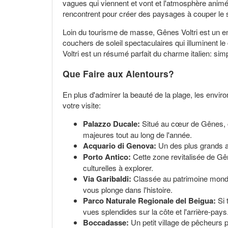
vagues qui viennent et vont et l'atmosphère animée
rencontrent pour créer des paysages à couper le s
Loin du tourisme de masse, Gênes Voltri est un en
couchers de soleil spectaculaires qui illuminent l
Voltri est un résumé parfait du charme italien: sim
Que Faire aux Alentours?
En plus d'admirer la beauté de la plage, les enviro
votre visite:
Palazzo Ducale:
Situé au cœur de Gênes, ce 
majeures tout au long de l'année.
Acquario di Genova:
Un des plus grands aq
Porto Antico:
Cette zone revitalisée de Gên
culturelles à explorer.
Via Garibaldi:
Classée au patrimoine mondi
vous plonge dans l'histoire.
Parco Naturale Regionale del Beigua:
Si 
vues splendides sur la côte et l'arrière-pays
Boccadasse:
Un petit village de pêcheurs p