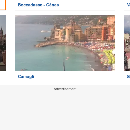
Boccadasse - Gênes
V
Camogli
S
Advertisement