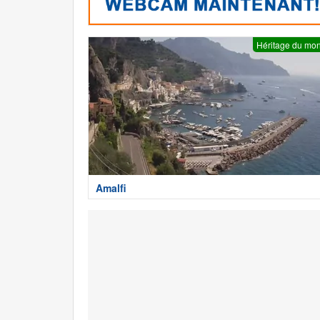
Héritage du mo
Amalfi