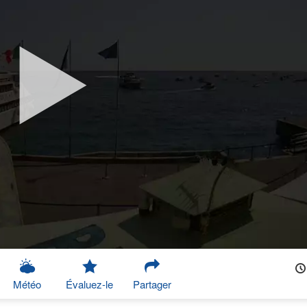
Météo
Évaluez-le
Partager