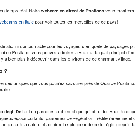
 en temps réel! Notre
webcam en direct de Positano
vous montrera t
webcams en Italie
pour voir toutes les merveilles de ce pays!
 destination incontournable pour les voyageurs en quête de paysages 
i de Positano, vous pouvez admirer la vue sur le quai principal d'
il y a bien plus à découvrir dans les environs de ce charmant village.
o ?
ences uniques que vous pourrez savourer près de Quai de Positano. Si
raire.
o degli Dei
est un parcours emblématique qui offre des vues à couper 
neux époustouflants, parsemés de végétation méditerranéenne et de
onnecter à la nature et admirer la splendeur de cette région depuis l