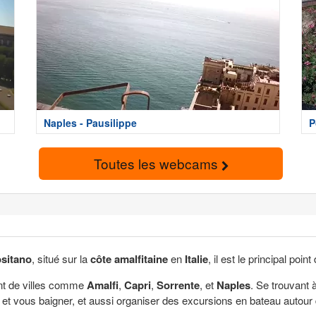
Naples - Pausilippe
P
Toutes les webcams
ositano
, situé sur la
côte amalfitaine
en
Italie
, il est le principal poi
ant de villes comme
Amalfi
,
Capri
,
Sorrente
, et
Naples
. Se trouvant
 et vous baigner, et aussi organiser des excursions en bateau autour d