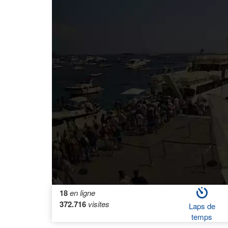
18
en ligne
372.716
visites
Laps de
temps