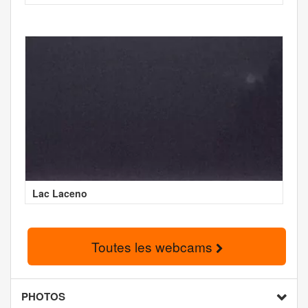
Lac Laceno
Toutes les webcams
PHOTOS