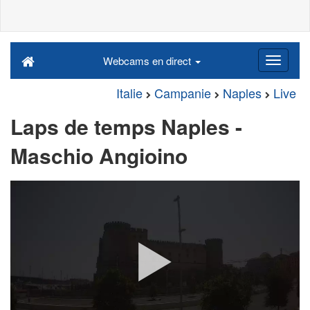
Webcams en direct
Italie
Campanie
Naples
Live
Laps de temps Naples -
Maschio Angioino