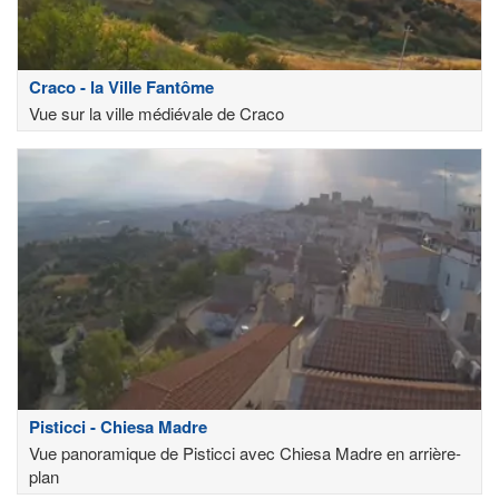
Craco - la Ville Fantôme
Vue sur la ville médiévale de Craco
Pisticci - Chiesa Madre
Vue panoramique de Pisticci avec Chiesa Madre en arrière-
plan