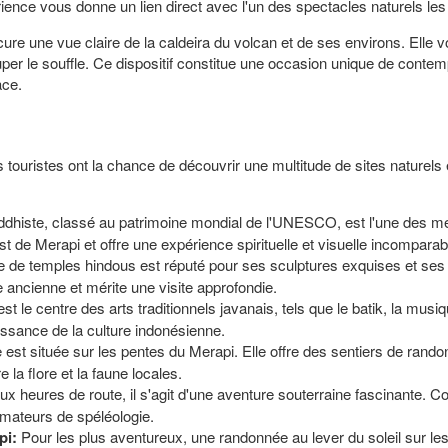
ience vous donne un lien direct avec l'un des spectacles naturels les
re une vue claire de la caldeira du volcan et de ses environs. Elle 
per le souffle. Ce dispositif constitue une occasion unique de conte
ace.
s touristes ont la chance de découvrir une multitude de sites naturels 
iste, classé au patrimoine mondial de l'UNESCO, est l'une des merve
t de Merapi et offre une expérience spirituelle et visuelle incomparab
e de temples hindous est réputé pour ses sculptures exquises et se
 ancienne et mérite une visite approfondie.
le est le centre des arts traditionnels javanais, tels que le batik, la 
issance de la culture indonésienne.
 est située sur les pentes du Merapi. Elle offre des sentiers de rando
a flore et la faune locales.
x heures de route, il s'agit d'une aventure souterraine fascinante. C
 amateurs de spéléologie.
pi:
Pour les plus aventureux, une randonnée au lever du soleil sur le