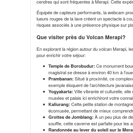
cendres qui sont fréquentes à Merapi. Cette expér
Équipée de capteurs performants, la webcam procu
lueurs rouges de la lave créent un spectacle à cou
risques associés à une présence physique sur pl
Que visiter près du Volcan Merapi?
En explorant la région autour du volcan Merapi, le
pour enrichir votre séjour:
Temple de Borobudur:
Ce monument bouddh
magistral se dresse à environ 40 km à l'oues
Prambanan:
Situé à proximité, ce complex
exemple éloquent de l'architecture javanaise
Yogyakarta:
Ville vibrante et culturelle, el
musées et palais ici enrichiront votre conna
Kaliurang:
Cette petite station de montagne
écomusée, permettant de mieux comprendre l
Grottes de Jomblang:
À un peu plus de deu
souffle, cette caverne est parfaite pour les
Randonnée au lever du soleil sur le Mera