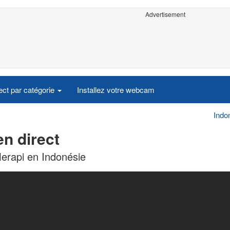
Advertisement
ct par catégorie
Installez votre webcam
Indo
n direct
erapi en Indonésie