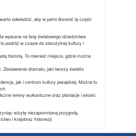
e warto odwiedzić, aby w pełni docenić tę część
ała wpisana na listę światowego dziedzictwa
o podróż w czasie do starożytnej kultury i
atą historią. To również miejsce, gdzie można
ć. Zestawienie dramatu, jaki tworzy światło
encja, jak i centrum kultury jawajskiej. Można tu
ich.
iczne tereny wulkaniczne oraz plantacje i wioski.
czyniąc wizytę niezapomnianą przygodą.
ctwo i krajobraz Indonezji.