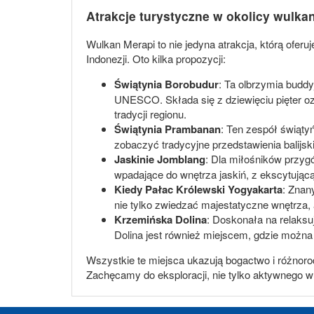
Atrakcje turystyczne w okolicy wulka
Wulkan Merapi to nie jedyna atrakcja, którą oferu
Indonezji. Oto kilka propozycji:
Świątynia Borobudur
: Ta olbrzymia buddy
UNESCO. Składa się z dziewięciu pięter ozd
tradycji regionu.
Świątynia Prambanan
: Ten zespół świąty
zobaczyć tradycyjne przedstawienia balijsk
Jaskinie Jomblang
: Dla miłośników przygó
wpadające do wnętrza jaskiń, z ekscytują
Kiedy Pałac Królewski Yogyakarta
: Znan
nie tylko zwiedzać majestatyczne wnętrza,
Krzemińska Dolina
: Doskonała na relaksuj
Dolina jest również miejscem, gdzie można 
Wszystkie te miejsca ukazują bogactwo i różnor
Zachęcamy do eksploracji, nie tylko aktywnego wul