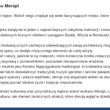
nu Merapi
je region. Wokół niego znajduje się wiele fascynujących miejsc, któr
jska świątynia to jeden z najważniejszych zabytków Indonezji i zost
obionych licznymi reliefami i posągami Buddy. Wizyta w Borobudur t
ń hinduistycznych zachwyca odwiedzających swoją architekturą i bog
iej opery, co dodaje mistycznego elementu do całej wizyty.
d i natury, jaskinie te są miejscem, które koniecznie trzeba zobaczy
cą wyprawą z przewodnikiem, pozostawi niezapomniane wrażenia.
y lokalnie jako Keraton Ngayogyakarta Hadiningrat, to królewska rezyd
 ale także doświadczyć tradycyjnej muzyki gamelan i tańców jawajsk
ące spacery i piesze wędrówki, oferuje ona wspaniałe widoki na okol
lepiej poznać lokalne życie i tradycje mieszkańców.
odność kulturową oraz przyrodniczą regionu wokół wulkanu Merapi, 
kanu, ale również okolicznych atrakcji, które oferują wgląd w dziedzi