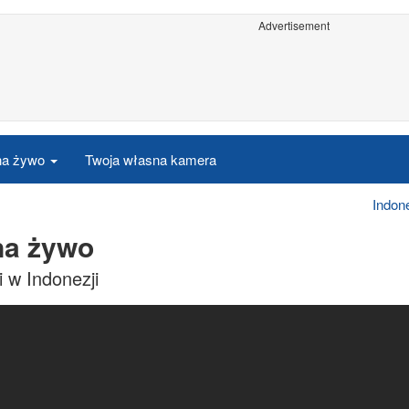
Advertisement
 na żywo
Twoja własna kamera
Indon
na żywo
w Indonezji