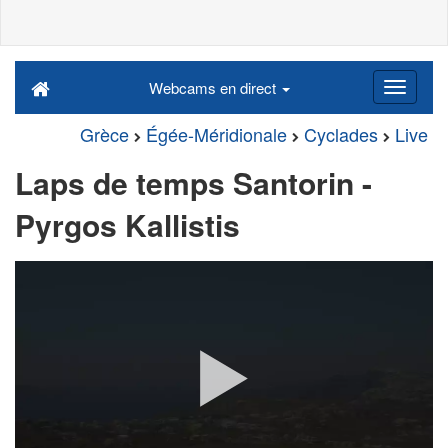
Webcams en direct
Grèce
Égée-Méridionale
Cyclades
Live
Laps de temps Santorin -
Pyrgos Kallistis