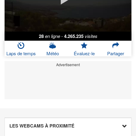
28
en ligne
-
4.265.235
visites
Laps de temps
Météo
Évaluez-le
Partager
Advertisement
LES WEBCAMS À PROXIMITÉ