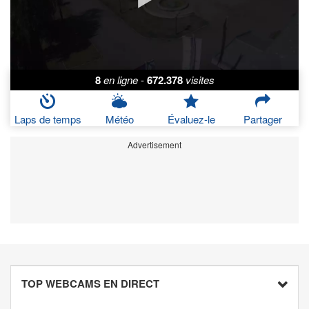
8
en ligne
-
672.378
visites
Laps de temps
Météo
Évaluez-le
Partager
Advertisement
TOP WEBCAMS EN DIRECT