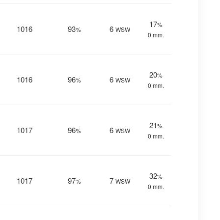
17
%
1016
93
6
%
WSW
0 mm.
20
%
1016
96
6
%
WSW
0 mm.
21
%
1017
96
6
%
WSW
0 mm.
32
%
1017
97
7
%
WSW
0 mm.