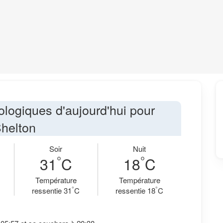
ologiques d'aujourd'hui pour
helton
Soir
Nuit
°
°
31
C
18
C
Température
Température
°
°
ressentie 31
C
ressentie 18
C