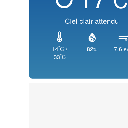
Ciel clair attendu
°
14
C /
82
7.6
%
K
°
33
C