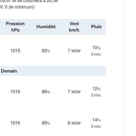
à 05:57 et se couchera à 20:38
V: 0 (le minimum)
Pression
Vent
Humidité
Pluie
hPa
km/h
10
%
1015
82
7
%
WSW
0 mm.
Demain
12
%
1016
86
7
%
WSW
0 mm.
14
%
1016
89
6
%
WSW
0 mm.