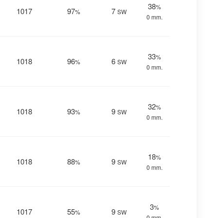
38
%
1017
97
7
%
SW
0 mm.
33
%
1018
96
6
%
SW
0 mm.
32
%
1018
93
9
%
SW
0 mm.
18
%
1018
88
9
%
SW
0 mm.
3
%
1017
55
9
%
SW
0 mm.