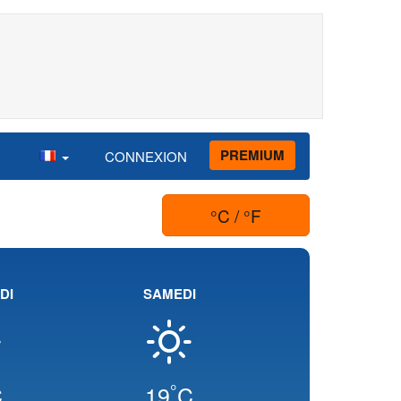
PREMIUM
CONNEXION
°C / °F
DI
SAMEDI
°
C
19
C