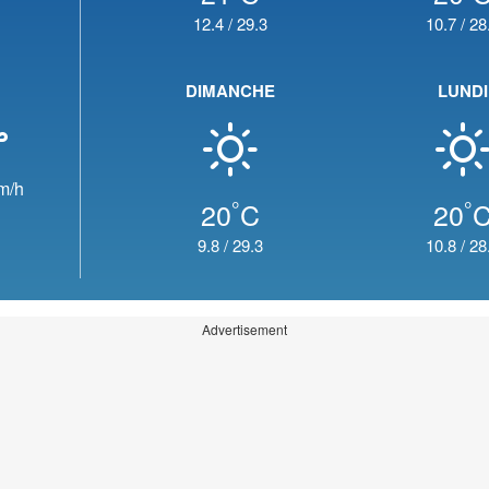
12.4
/
29.3
10.7
/
28
DIMANCHE
LUNDI
m/h
°
°
20
C
20
9.8
/
29.3
10.8
/
28
Advertisement