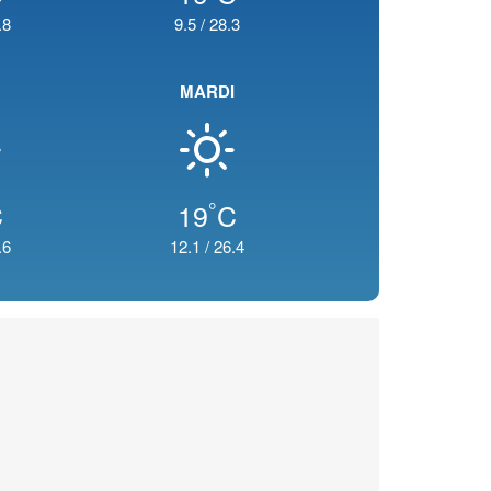
.8
9.5
/
28.3
MARDI
°
C
19
C
.6
12.1
/
26.4