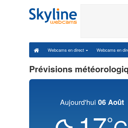
Webcams en dire
Webcams en direct
Prévisions météorologi
Aujourd'hui
06 Août
17
°
C