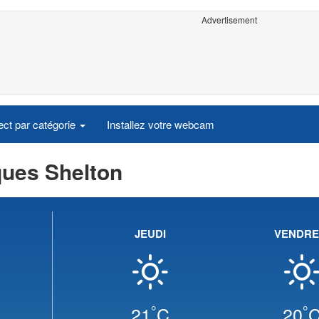
Advertisement
ct par catégorie
Installez votre webcam
ques Shelton
JEUDI
VENDRE
°
°
21
C
20