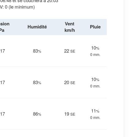
à 06:48 et se couchera à 20:03
V: 0 (le minimum)
sion
Vent
Humidité
Pluie
Pa
km/h
10
%
17
83
22
%
SE
0 mm.
10
%
17
83
20
%
SE
0 mm.
11
%
17
86
19
%
SE
0 mm.