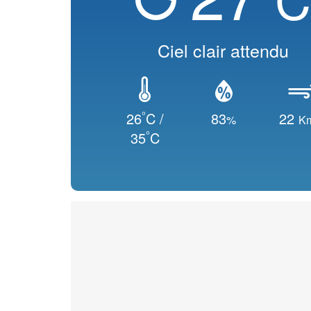
Ciel clair attendu
°
26
C /
83
22
%
K
°
35
C