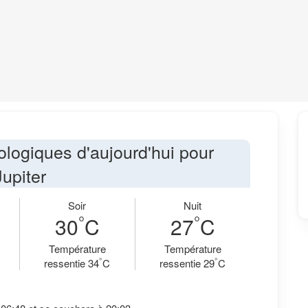
ologiques d'aujourd'hui pour
Jupiter
Soir
Nuit
°
°
30
C
27
C
Température
Température
°
°
ressentie 34
C
ressentie 29
C