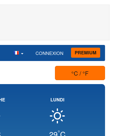
PREMIUM
CONNEXION
°C / °F
HE
LUNDI
°
C
29
C