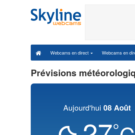
Webcams en dire
Webcams en direct
Prévisions météorologiq
Aujourd'hui
08 Août
27
°
C