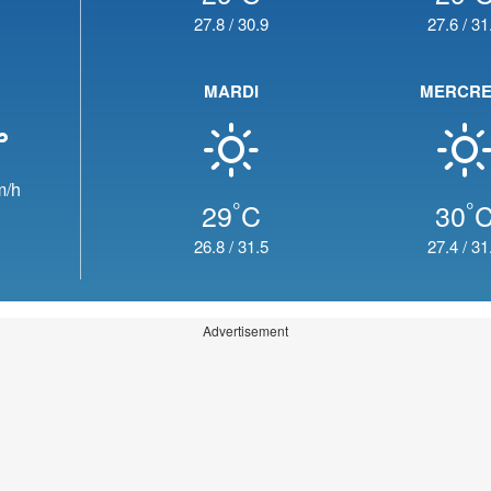
27.8
/
30.9
27.6
/
31
MARDI
MERCRE
m/h
°
°
29
C
30
26.8
/
31.5
27.4
/
31
Advertisement