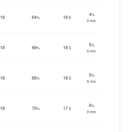
4
%
18
64
18
%
E
0 mm.
5
%
18
68
18
%
E
0 mm.
5
%
18
68
18
%
E
0 mm.
6
%
18
70
17
%
E
0 mm.