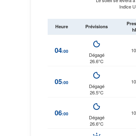
Le soleil se lèvera 
Indice U
Pres
Heure
Prévisions
h
04
10
:00
Dégagé
26.6°C
05
10
:00
Dégagé
26.5°C
06
10
:00
Dégagé
26.6°C