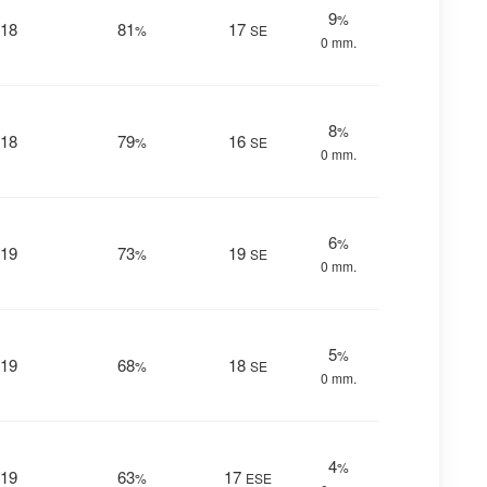
9
%
18
81
17
%
SE
0 mm.
8
%
18
79
16
%
SE
0 mm.
6
%
19
73
19
%
SE
0 mm.
5
%
19
68
18
%
SE
0 mm.
4
%
19
63
17
%
ESE