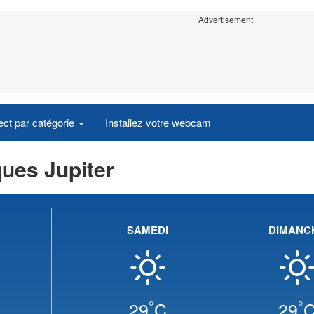
Advertisement
ct par catégorie
Installez votre webcam
ues Jupiter
SAMEDI
DIMANC
°
°
29
C
29