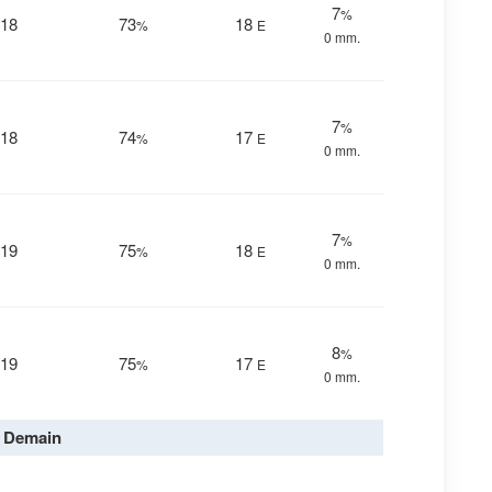
7
%
18
73
18
%
E
0 mm.
7
%
18
74
17
%
E
0 mm.
7
%
19
75
18
%
E
0 mm.
8
%
19
75
17
%
E
0 mm.
Demain