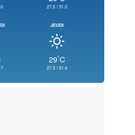
.0
27.5
/
31.0
DI
JEUDI
°
C
29
C
.7
27.5
/
31.4