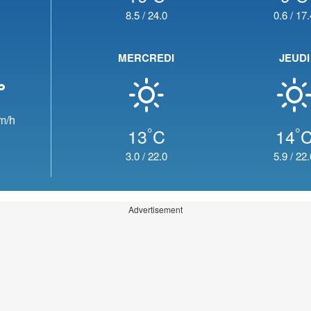
8.5
/
24.0
0.6
/
17.
MERCREDI
JEUDI
m/h
°
°
13
C
14
3.0
/
22.0
5.9
/
22.
Advertisement