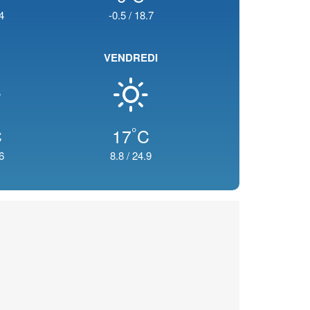
4
-0.5
/
18.7
VENDREDI
°
C
17
C
6
8.8
/
24.9