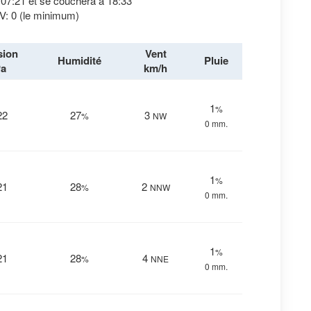
à 07:21 et se couchera à 18:33
V: 0 (le minimum)
sion
Vent
Humidité
Pluie
a
km/h
1
%
22
27
3
%
NW
0 mm.
1
%
21
28
2
%
NNW
0 mm.
1
%
21
28
4
%
NNE
0 mm.