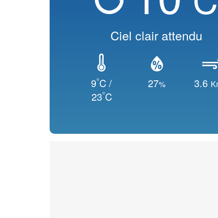
Ciel clair attendu
°
9
C /
27
3.6
%
K
°
23
C