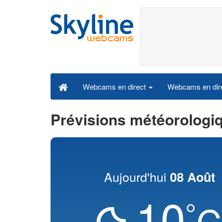
Webcams en dire
Webcams en direct
Prévisions météorolog
Aujourd'hui
08 Août
10
°
C