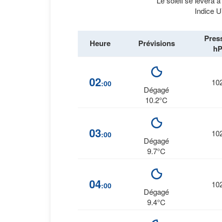
Le soleil se lèvera 
Indice U
Pres
Heure
Prévisions
hP
02
10
:00
Dégagé
10.2°C
03
10
:00
Dégagé
9.7°C
04
10
:00
Dégagé
9.4°C