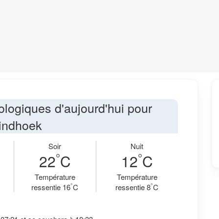
ologiques d'aujourd'hui pour
indhoek
Soir
Nuit
°
°
22
C
12
C
Température
Température
°
°
ressentie 16
C
ressentie 8
C