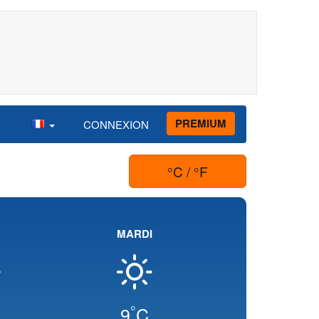
PREMIUM
CONNEXION
°C / °F
MARDI
°
9
C