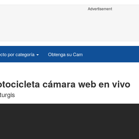
Advertisement
cto por categoría
Obtenga su Cam
otocicleta cámara web en vivo
turgis