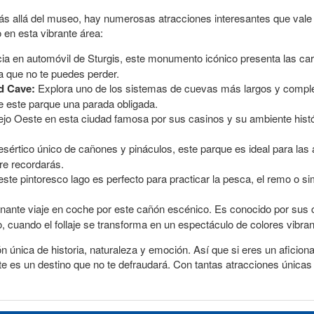
ás allá del museo, hay numerosas atracciones interesantes que vale l
en esta vibrante área:
cia en automóvil de Sturgis, este monumento icónico presenta las car
a que no te puedes perder.
d Cave:
Explora uno de los sistemas de cuevas más largos y compl
e este parque una parada obligada.
iejo Oeste en esta ciudad famosa por sus casinos y su ambiente histó
sértico único de cañones y pináculos, este parque es ideal para las a
re recordarás.
te pintoresco lago es perfecto para practicar la pesca, el remo o simp
nante viaje en coche por este cañón escénico. Es conocido por sus 
 cuando el follaje se transforma en un espectáculo de colores vibran
 única de historia, naturaleza y emoción. Así que si eres un aficiona
te es un destino que no te defraudará. Con tantas atracciones única