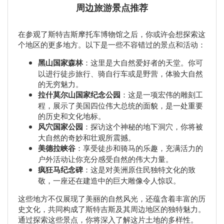
周边旅游景点推荐
在参观了斯特吉斯摩托车博物馆之后，你或许会想探索这
个地区的更多地方。以下是一些不容错过的景点和活动：
黑山国家森林
：这里是大自然爱好者的天堂。你可
以进行徒步旅行、骑自行车或是野营，体验大自然
的无穷魅力。
拉什莫尔山国家纪念公园
：这是一项宏伟的雕刻工
程，展示了美国四位伟大总统的面貌，是一处重要
的历史和文化地标。
风穴国家公园
：探访这个神秘的地下洞穴，你将被
大自然的奇妙和壮观所震撼。
美德拉峡谷
：享受徒步和骑马的乐趣，充满活力的
户外活动让你充分感受自然的伟大力量。
疯狂马纪念碑
：这是对美洲原住民独特文化的致
敬，一座还在建造中的巨大雕像令人惊叹。
这些地方不仅展现了美丽的自然风光，还蕴含着丰富的历
史文化，共同构成了斯特吉斯及其周边地区的独特魅力。
通过探索这些景点，你将深入了解这片土地的多样性。