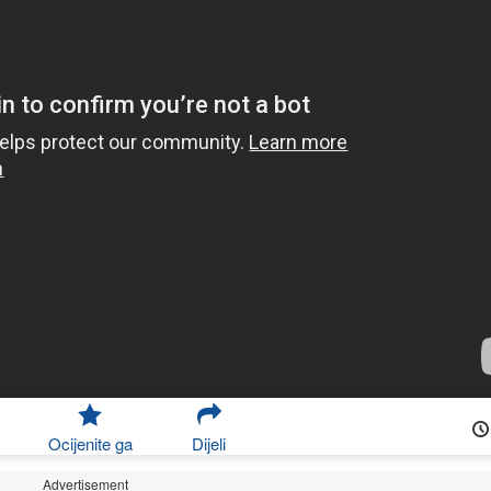
Ocijenite ga
Dijeli
Advertisement