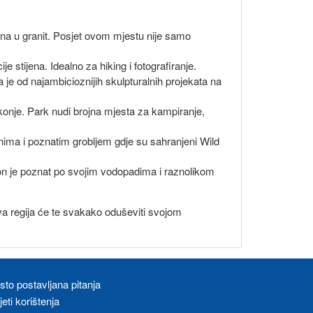
sana u granit. Posjet ovom mjestu nije samo
 stijena. Idealno za hiking i fotografiranje.
je od najambicioznijih skulpturalnih projekata na
 konje. Park nudi brojna mjesta za kampiranje,
oonima i poznatim grobljem gdje su sahranjeni Wild
on je poznat po svojim vodopadima i raznolikom
, ova regija će te svakako oduševiti svojom
sto postavljana pitanja
eti korištenja