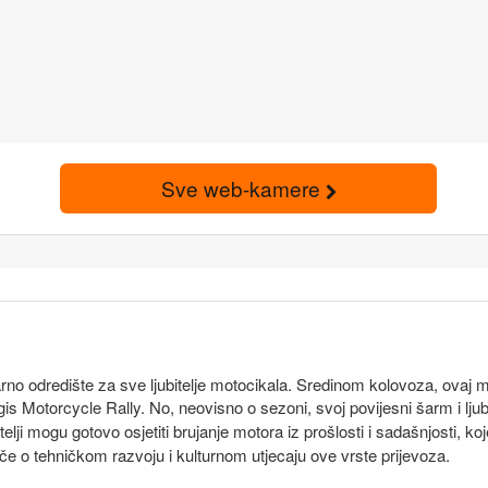
Sve web-kamere
no odredište za sve ljubitelje motocikala. Sredinom kolovoza, ovaj m
urgis Motorcycle Rally. No, neovisno o sezoni, svoj povijesni šarm i 
lji mogu gotovo osjetiti brujanje motora iz prošlosti i sadašnjosti, koj
oče o tehničkom razvoju i kulturnom utjecaju ove vrste prijevoza.