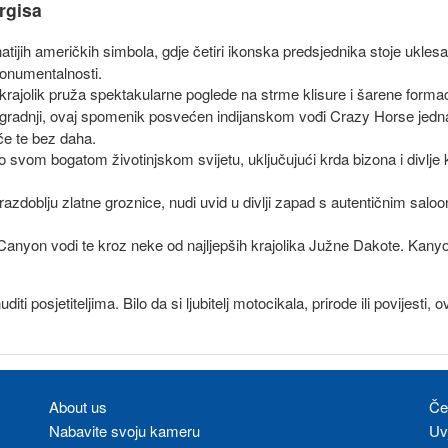
urgisa
atijih američkih simbola, gdje četiri ikonska predsjednika stoje ukle
monumentalnosti.
rajolik pruža spektakularne poglede na strme klisure i šarene formacije
 izgradnji, ovaj spomenik posvećen indijanskom vođi Crazy Horse jedna 
 će te bez daha.
o svom bogatom životinjskom svijetu, uključujući krda bizona i divlje
 razdoblju zlatne groznice, nudi uvid u divlji zapad s autentičnim sal
 Canyon vodi te kroz neke od najljepših krajolika Južne Dakote. Kany
ti posjetiteljima. Bilo da si ljubitelj motocikala, prirode ili povijesti
About us
Če
Nabavite svoju kameru
Uvj