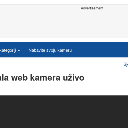
Advertisement
ategoriji
Nabavite svoju kameru
Sj
ala web kamera uživo