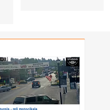
turgis - reli motocikala