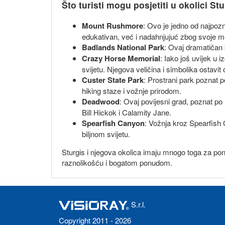
Što turisti mogu posjetiti u okolici St
Mount Rushmore
: Ovo je jedno od najpozn
edukativan, već i nadahnjujuć zbog svoje 
Badlands National Park
: Ovaj dramatičan k
Crazy Horse Memorial
: Iako još uvijek u
svijetu. Njegova veličina i simbolika ostavit
Custer State Park
: Prostrani park poznat p
hiking staze i vožnje prirodom.
Deadwood
: Ovaj povijesni grad, poznat po
Bill Hickok i Calamity Jane.
Spearfish Canyon
: Vožnja kroz Spearfish
biljnom svijetu.
Sturgis i njegova okolica imaju mnogo toga za ponudi
raznolikošću i bogatom ponudom.
S.r.l.
Copyright 2011 - 2026