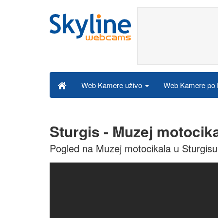
Web Kamere po k
Web Kamere uživo
Sturgis - Muzej motocik
Pogled na Muzej motocikala u Sturgisu