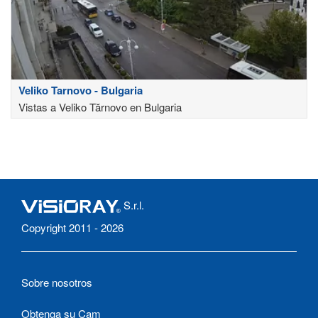
Veliko Tarnovo - Bulgaria
Vistas a Veliko Tărnovo en Bulgaria
S.r.l.
Copyright 2011 - 2026
Sobre nosotros
Obtenga su Cam