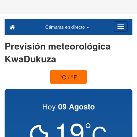
Cámaras en directo
Previsión meteorológica
KwaDukuza
°C / °F
Hoy
09 Agosto
19
°
C