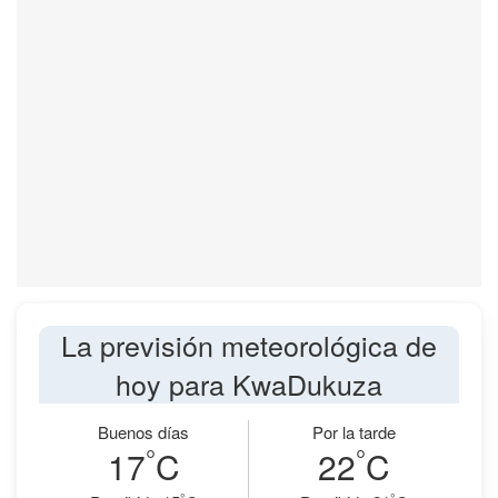
La previsión meteorológica de
hoy para KwaDukuza
Buenos días
Por la tarde
°
°
17
C
22
C
°
°