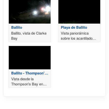
Ballito
Playa de Ballito
Ballito, vista de Clarke
Vista panorámica
Bay
sobre los acantilados
de Ballito
Ballito - Thompson's
Bay
Vista desde la
Thompson's Bay en
Ballito