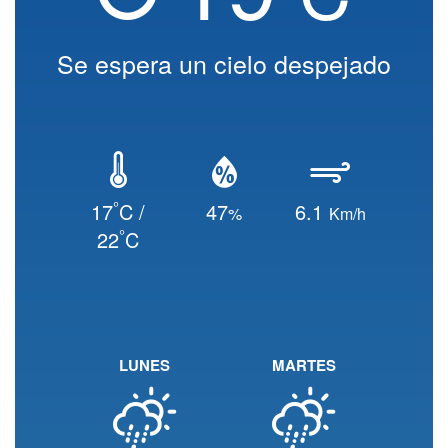
Se espera un cielo despejado
°
17
C /
47
6.1
%
Km/h
°
22
C
LUNES
MARTES