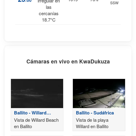
:00
irregular en
SSW
mm.
las
cercanías
18.7°C
Cámaras en vivo en KwaDukuza
Ballito - Willard
Ballito - Sudáfrica
Beach
Vista de Willard Beach
Vista de la playa
en Ballito
Willard en Ballito