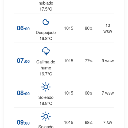
nublado
17.5°C
10
11
%
06
1015
80
:00
%
WSW
0 mm.
Despejado
16.8°C
9
%
07
1015
77
9
:00
%
WSW
Calima de
0 mm.
humo
16.7°C
5
%
08
1015
68
7
:00
%
WSW
0 mm.
Soleado
18.8°C
5
%
09
1015
68
7
:00
%
SW
0 mm.
Soleado