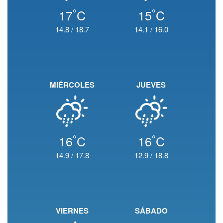
°
°
17
C
15
C
14.8
/
18.7
14.1
/
16.0
MIÉRCOLES
JUEVES
°
°
16
C
16
C
14.9
/
17.8
12.9
/
18.8
VIERNES
SÁBADO