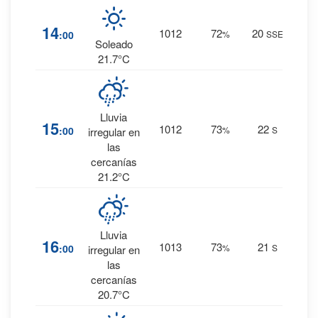
8
%
14
1012
72
20
:00
%
SSE
0 mm.
Soleado
21.7°C
Lluvia
16
%
15
1012
73
22
:00
%
S
irregular en
0 mm.
las
cercanías
21.2°C
Lluvia
20
%
16
1013
73
21
:00
%
S
irregular en
0 mm.
las
cercanías
20.7°C