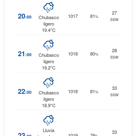
42
%
27
20
1017
81
:00
%
0.3
Chubasco
SSW
mm.
ligero
19.4°C
42
%
28
21
1018
80
:00
%
0.3
Chubasco
SSW
mm.
ligero
19.2°C
46
%
33
22
1018
81
:00
%
0.3
Chubasco
SSW
mm.
ligero
18.9°C
30
%
Lluvia
33
23
1019
76
%
0.1