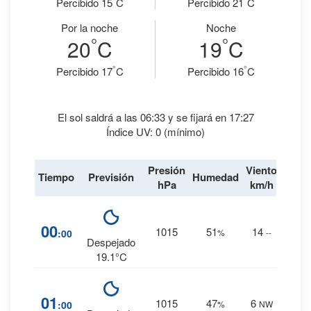
Percibido 15
C
Percibido 21
C
Por la noche
Noche
°
°
20
C
19
C
°
°
Percibido 17
C
Percibido 16
C
El sol saldrá a las 06:33 y se fijará en 17:27
Índice UV: 0 (mínimo)
Presión
Viento
Tiempo
Previsión
Humedad
Lluvi
hPa
km/h
2
%
00
1015
51
14
:00
%
--
0 mm.
Despejado
19.1°C
2
%
01
1015
47
6
:00
%
NW