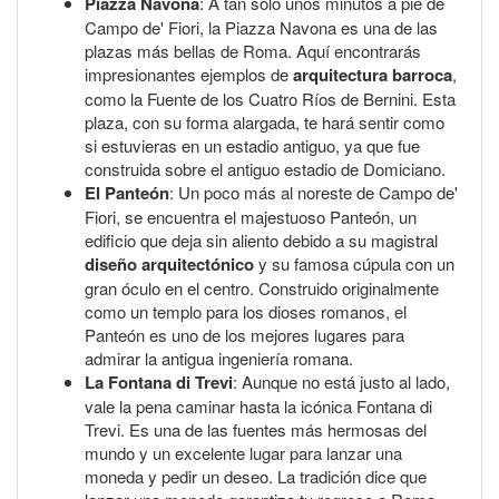
Piazza Navona
: A tan solo unos minutos a pie de
Campo de' Fiori, la Piazza Navona es una de las
plazas más bellas de Roma. Aquí encontrarás
impresionantes ejemplos de
arquitectura barroca
,
como la Fuente de los Cuatro Ríos de Bernini. Esta
plaza, con su forma alargada, te hará sentir como
si estuvieras en un estadio antiguo, ya que fue
construida sobre el antiguo estadio de Domiciano.
El Panteón
: Un poco más al noreste de Campo de'
Fiori, se encuentra el majestuoso Panteón, un
edificio que deja sin aliento debido a su magistral
diseño arquitectónico
y su famosa cúpula con un
gran óculo en el centro. Construido originalmente
como un templo para los dioses romanos, el
Panteón es uno de los mejores lugares para
admirar la antigua ingeniería romana.
La Fontana di Trevi
: Aunque no está justo al lado,
vale la pena caminar hasta la icónica Fontana di
Trevi. Es una de las fuentes más hermosas del
mundo y un excelente lugar para lanzar una
moneda y pedir un deseo. La tradición dice que