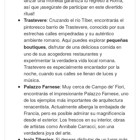
lanzar una moneda garantiza tu regreso a Roma,
así que ¡asegúrate de participar en este divertido
ritual!
Trastevere
: Cruzando el río Tíber, encontrarás el
pintoresco barrio de Trastevere, conocido por sus
estrechas calles empedradas y su auténtico
ambiente romano. Aquí puedes explorar
pequeñas
boutiques
, disfrutar de una deliciosa comida en
uno de sus acogedores restaurantes y
experimentar la verdadera vida local romana.
Trastevere es especialmente encantador por la
noche, cuando sus calles se llenan de luces y
música.
Palazzo Farnese
: Muy cerca de Campo de' Fiori,
encontrarás el impresionante Palazzo Farnese, uno
de los ejemplos más importantes de arquitectura
renacentista. Actualmente alberga la embajada de
Francia, pero es posible admirar su magnificencia
desde el exterior. Los frescos en su interior, obras
de artistas como Annibale Carracci, son una
verdadera joya del arte.
Isola Tiberina
: Si deseas disfrutar de un lugar más