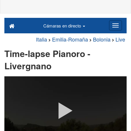
Cámaras en directo
Italia
Emilia-Romaña
Bolonia
Live
Time-lapse Pianoro -
Livergnano