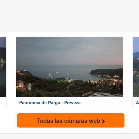
Panorama de Parga - Preveza
A
Todas las cámaras web