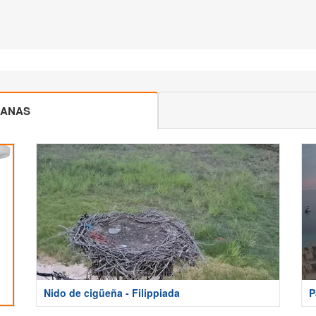
CANAS
Nido de cigüeña - Filippiada
P