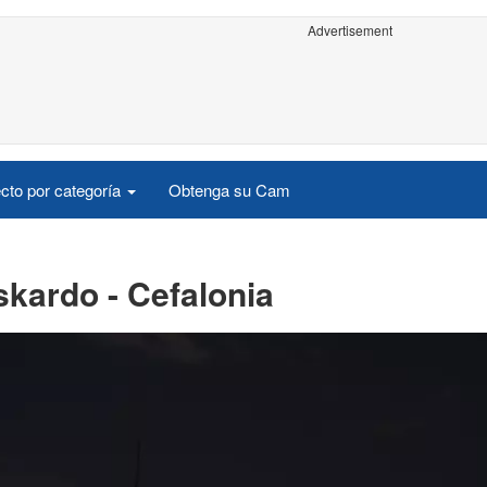
Advertisement
cto por categoría
Obtenga su Cam
skardo - Cefalonia