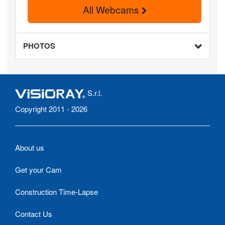
All Webcams
PHOTOS
S.r.l.
Copyright 2011 - 2026
About us
Get your Cam
Construction Time-Lapse
Contact Us