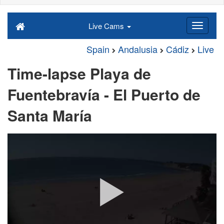
Live Cams
Spain
Andalusia
Cádiz
Live
Time-lapse Playa de
Fuentebravía - El Puerto de
Santa María