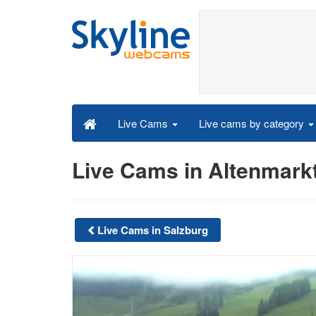
Live cams by category
Live Cams
Live Cams in Altenmark
Live Cams in Salzburg