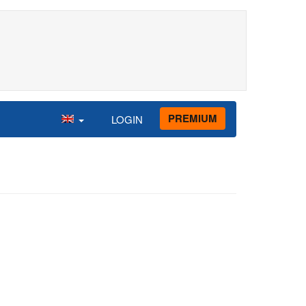
PREMIUM
LOGIN