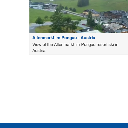
Altenmarkt im Pongau - Austria
View of the Altenmarkt im Pongau resort ski in
Austria