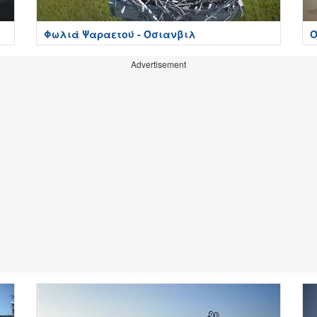
Φωλιά Ψαραετού - Όσιανβιλ
Ό
Advertisement