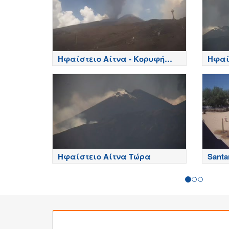
Ηφαίστειο Αίτνα - Κορυφή
Ηφαί
κρατήρων, Etna
πλευρ
Ηφαίστειο Αίτνα Τώρα
Santa
Sardi