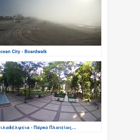
cean City - Boardwalk
ιλαδέλφεια - Πάρκο Πλατείας
ίτενχαους