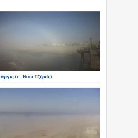
άργκεϊτ - Νιου Τζέρσεϊ