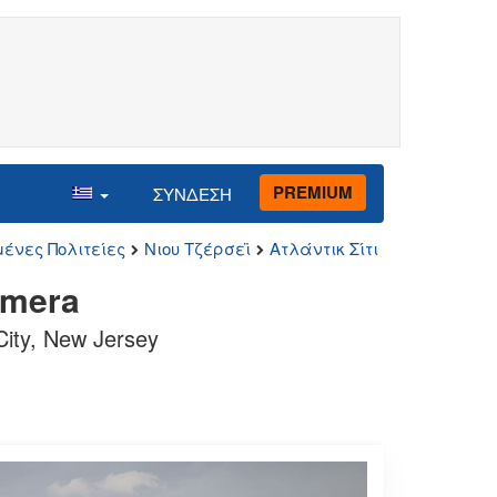
PREMIUM
ΣΥΝΔΕΣΗ
ένες Πολιτείες
Νιου Τζέρσεϊ
Ατλάντικ Σίτι
amera
ty, New Jersey