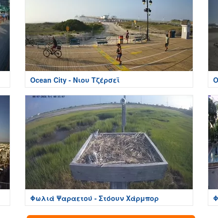
Ocean City - Νιου Τζέρσεϊ
O
Φωλιά Ψαραετού - Στόουν Χάρμπορ
Φ
Ρ