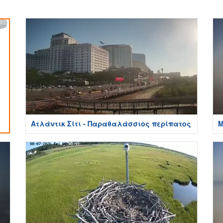
Ατλάντικ Σίτι - Παραθαλάσσιος περίπατος
Μ