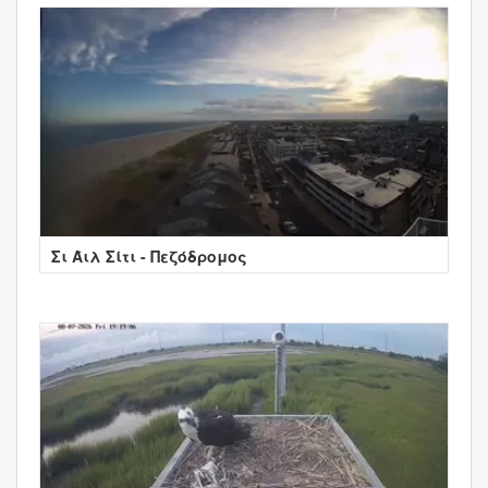
Σι Άιλ Σίτι - Πεζόδρομος