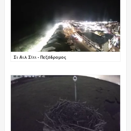
Σι Άιλ Σίτι - Πεζόδρομος