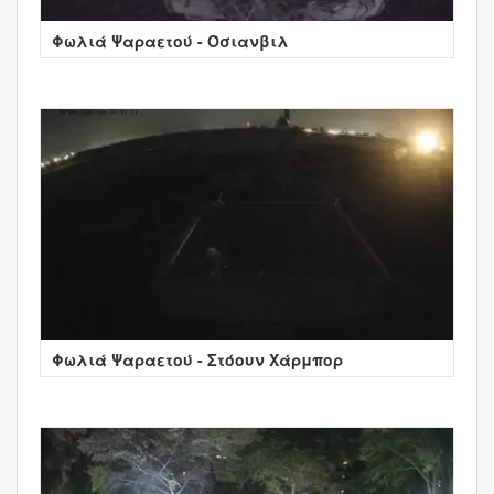
Φωλιά Ψαραετού - Όσιανβιλ
Φωλιά Ψαραετού - Στόουν Χάρμπορ