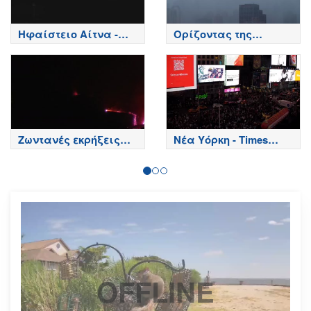
Ηφαίστειο Αίτνα -
Ορίζοντας της
Κορυφή κρατήρων,
Σαγκάης
Etna
Ζωντανές εκρήξεις
Νέα Υόρκη - Times
της Αίτνας
Square
OFFLINE