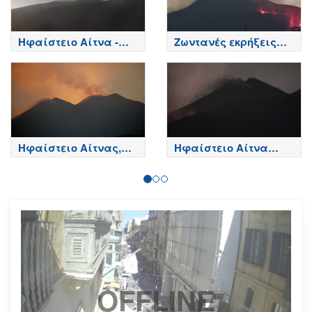
Ηφαίστειο Αίτνα -
Ζωντανές εκρήξεις
Κορυφή κρατήρων,
της Αίτνας
Etna
Ηφαίστειο Αίτνας,
Ηφαίστειο Αίτνα
Βόρεια πλευρά - Etna
Τώρα
OFFLINE