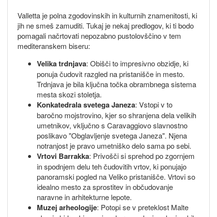
Valletta je polna zgodovinskih in kulturnih znamenitosti, ki
jih ne smeš zamuditi. Tukaj je nekaj predlogov, ki ti bodo
pomagali načrtovati nepozabno pustolovščino v tem
mediteranskem biseru:
Velika trdnjava
: Obišči to impresivno obzidje, ki
ponuja čudovit razgled na pristanišče in mesto.
Trdnjava je bila ključna točka obrambnega sistema
mesta skozi stoletja.
Konkatedrala svetega Janeza
: Vstopi v to
baročno mojstrovino, kjer so shranjena dela velikih
umetnikov, vključno s Caravaggiovo slavnostno
poslikavo "Obglavljenje svetega Janeza". Njena
notranjost je pravo umetniško delo sama po sebi.
Vrtovi Barrakka
: Privošči si sprehod po zgornjem
in spodnjem delu teh čudovitih vrtov, ki ponujajo
panoramski pogled na Veliko pristanišče. Vrtovi so
idealno mesto za sprostitev in občudovanje
naravne in arhitekturne lepote.
Muzej arheologije
: Potopi se v preteklost Malte