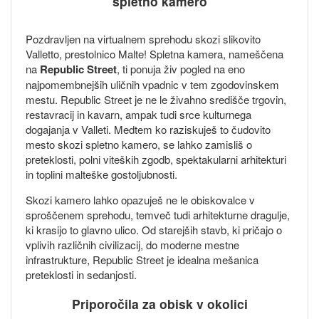
spletno kamero
Pozdravljen na virtualnem sprehodu skozi slikovito
Valletto, prestolnico Malte! Spletna kamera, nameščena
na
Republic Street
, ti ponuja živ pogled na eno
najpomembnejših uličnih vpadnic v tem zgodovinskem
mestu. Republic Street je ne le živahno središče trgovin,
restavracij in kavarn, ampak tudi srce kulturnega
dogajanja v Valleti. Medtem ko raziskuješ to čudovito
mesto skozi spletno kamero, se lahko zamisliš o
preteklosti, polni viteških zgodb, spektakularni arhitekturi
in toplini malteške gostoljubnosti.
Skozi kamero lahko opazuješ ne le obiskovalce v
sproščenem sprehodu, temveč tudi arhitekturne dragulje,
ki krasijo to glavno ulico. Od starejših stavb, ki pričajo o
vplivih različnih civilizacij, do moderne mestne
infrastrukture, Republic Street je idealna mešanica
preteklosti in sedanjosti.
Priporočila za obisk v okolici