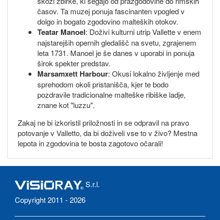
skozi zbirke, ki segajo od prazgodovine do rimskih
časov. Ta muzej ponuja fascinanten vpogled v
dolgo in bogato zgodovino malteških otokov.
Teatar Manoel
: Doživi kulturni utrip Vallette v enem
najstarejših opernih gledališč na svetu, zgrajenem
leta 1731. Manoel je še danes v uporabi in ponuja
širok spekter predstav.
Marsamxett Harbour
: Okusi lokalno življenje med
sprehodom okoli pristanišča, kjer te bodo
pozdravile tradicionalne malteške ribiške ladje,
znane kot "luzzu".
Zakaj ne bi izkoristil priložnosti in se odpravil na pravo
potovanje v Valletto, da bi doživeli vse to v živo? Mestna
lepota in zgodovina te bosta zagotovo očarali!
S.r.l.
Copyright 2011 - 2026