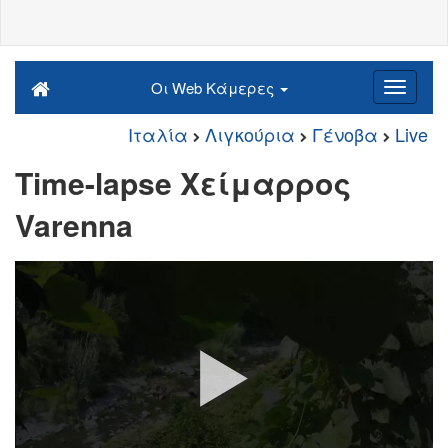
Οι Web Κάμερες
Ιταλία
Λιγκούρια
Γένοβα
Live
Time-lapse Χείμαρρος
Varenna