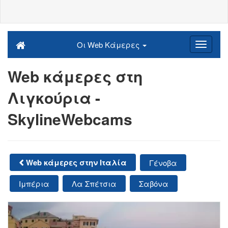
Οι Web Κάμερες
Web κάμερες στη
Λιγκούρια -
SkylineWebcams
Web κάμερες στην Ιταλία
Γένοβα
Ιμπέρια
Λα Σπέτσια
Σαβόνα