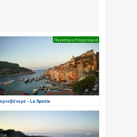
Παγκόσμια Κληρονομιά
ορτοβένερε - La Spezia