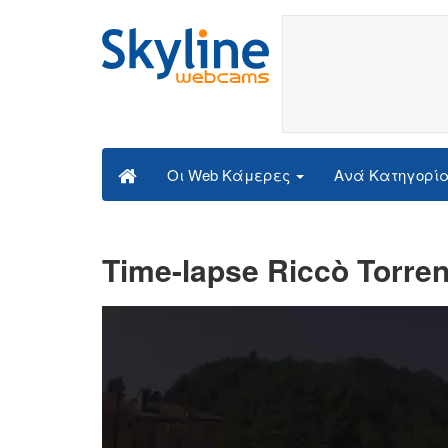
Ανά Κατηγορί
Οι Web Κάμερες
Time-lapse Riccò Torren