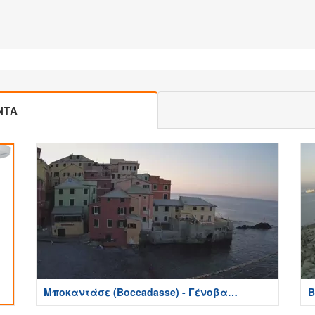
ΝΤΑ
Μποκαντάσε (Boccadasse) - Γένοβα
Β
(Genova)