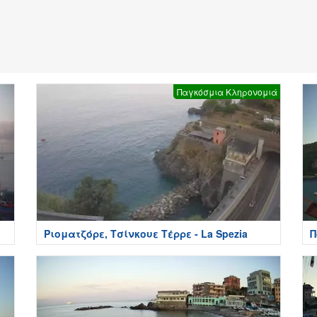
Παγκόσμια Κληρονομιά
Ριοματζόρε, Τσίνκουε Τέρρε - La Spezia
Π