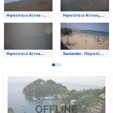
Ηφαίστειο Αίτνα -
Ηφαίστειο Αίτνας,
Κορυφή κρατήρων,
Βόρεια πλευρά - Etna
Etna
Ηφαίστειο Αίτνα
Santander - Παραλία
Τώρα
Playa del Sardinero -
Spain
OFFLINE