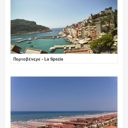
Πορτοβένερε - La Spezia