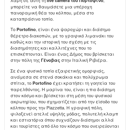
Χάρη σε αυτή τη
live camera του Πορτοφίνο
,
μπορείτε να θαυμάσετε μια υπέροχη
πανοραμική θέα του κόλπου, μέσα στο
καταπράσινο τοπίο.
Το
Portofino
, είναι ένα ψαροχώρι και διάσημο
θέρετρο διακοπών, με το γραφικό λιμανάκι του
καθώς και την ιστορική του σχέση με τις
διασημότητες και καλλιτέχνες που το
επισκέπτονται. Είναι ένας Δήμος που βρίσκεται
στην πόλη της
Γένοβας
στην Ιταλική Ριβιέρα.
Σε ένα φυσικό τοπίο εξαιρετικής ομορφιάς,
ανάμεσα σε στενά σοκάκια και πολύχρωμα
σπίτια, το
Portofino
έχει κρατήσει τη γοητεία του
παρελθόντος. Η μαρίνα του, είναι η πιο διάσημη
στον κόσμο και βρίσκεται στη μέση του φυσικού
ακρωτηρίου, που σχηματίζεται από την είσοδο του
κόλπου προς την Piazzetta. Η γραφική πόλη,
φιλοξενεί ατελιέ υψηλής μόδας, πολυτελή κλαμπ
και εστιατόρια όπου συχνάζουν διάσημοι αλλά
και τουρίστες από όλο τον κόσμο που ονειρεύονται