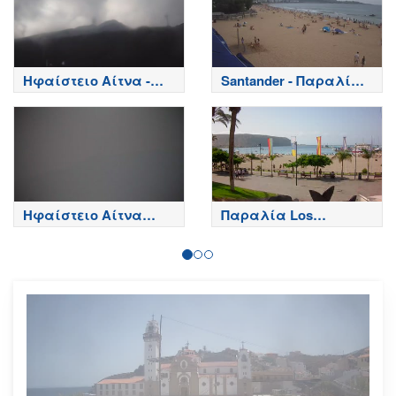
Ηφαίστειο Αίτνα -
Santander - Παραλία
Κορυφή κρατήρων,
Playa del Sardinero -
Etna
Spain
Ηφαίστειο Αίτνα
Παραλία Los
Τώρα
Cristianos - Τενερίφη -
Tenerife