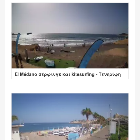
El Médano σέρφινγκ και kitesurfing - Τενερίφη