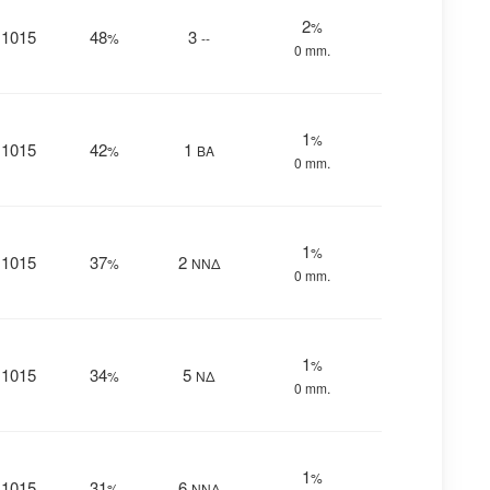
2
%
1015
48
3
%
--
0 mm.
1
%
1015
42
1
%
ΒΑ
0 mm.
1
%
1015
37
2
%
ΝΝΔ
0 mm.
1
%
1015
34
5
%
ΝΔ
0 mm.
1
%
1015
31
6
%
ΝΝΔ