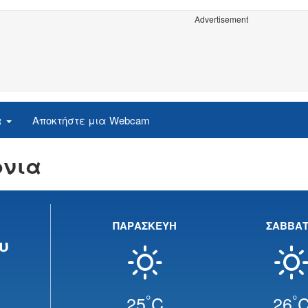
Advertisement
α
Αποκτήστε μια Webcam
ρνια
ΠΑΡΑΣΚΕΥΗ
ΣΑΒΒΑ
υ
°
°
25
C
26