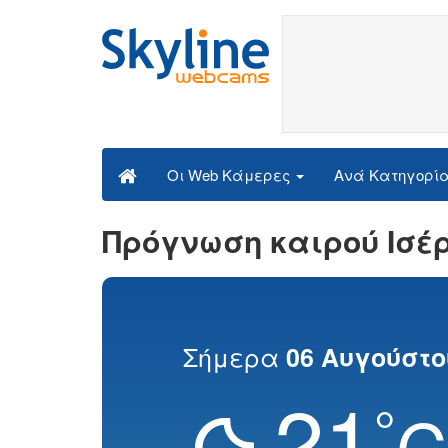
Ανά Κατηγορί
Οι Web Κάμερες
Πρόγνωση καιρού Ισέ
Σήμερα
06 Αυγούστο
21
°
C