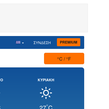
PREMIUM
ΣΥΝΔΕΣΗ
°C / °F
ΤΟ
ΚΥΡΙΑΚΗ
°
C
27
C