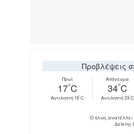
Προβλέψεις σ
Πρωί
Απόγευμα
°
°
17
C
34
C
°
°
Aντιληπτή 15
C
Aντιληπτή 33
C
Ο ήλιος ανατέλλει στ
Δείκτης 