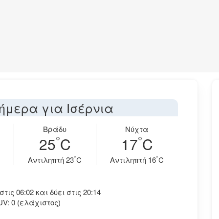
ήμερα για Ισέρνια
Βράδυ
Νύχτα
°
°
25
C
17
C
°
°
Aντιληπτή 23
C
Aντιληπτή 16
C
ις 06:02 και δύει στις 20:14
UV: 0 (ελάχιστος)