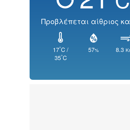
Προβλέπεται αίθριος κα
°
17
C /
57
8.3
%
K
°
35
C