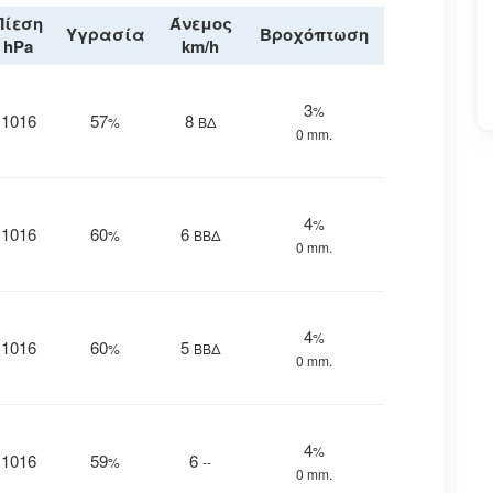
Πίεση
Άνεμος
Υγρασία
Βροχόπτωση
hPa
km/h
3
%
1016
57
8
%
ΒΔ
0 mm.
4
%
1016
60
6
%
ΒΒΔ
0 mm.
4
%
1016
60
5
%
ΒΒΔ
0 mm.
4
%
1016
59
6
%
--
0 mm.