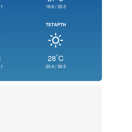
.1
18.6
/
35.3
ΤΕΤΑΡΤΗ
°
C
28
C
.1
20.4
/
36.5