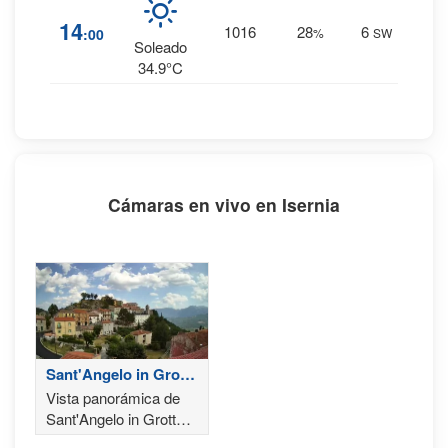
1
%
14
1016
28
6
:00
%
SW
0 mm.
Soleado
34.9°C
Cámaras en vivo en Isernia
Sant'Angelo in Grotte
- Isernia
Vista panorámica de
Sant'Angelo in Grotte,
en la provincia de