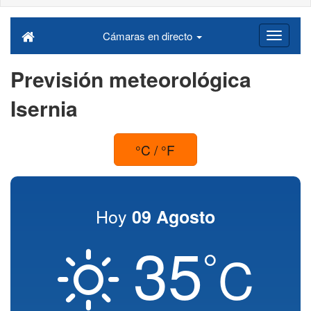
Cámaras en directo
Previsión meteorológica
Isernia
°C / °F
Hoy
09 Agosto
35
°
C