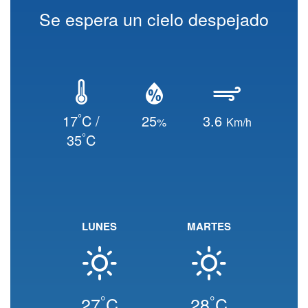
Se espera un cielo despejado
°
17
C /
25
3.6
%
Km/h
°
35
C
LUNES
MARTES
°
°
27
C
28
C