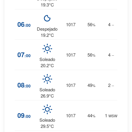
19.3°C
3
%
06
1017
56
4
:00
%
--
0 mm.
Despejado
19.2°C
3
%
07
1017
56
4
:00
%
--
0 mm.
Soleado
20.2°C
2
%
08
1017
49
2
:00
%
--
0 mm.
Soleado
26.9°C
2
%
09
1017
44
1
:00
%
WSW
0 mm.
Soleado
29.5°C