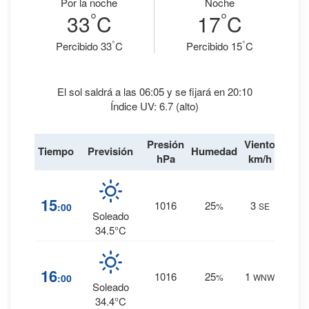
Por la noche
Noche
°
°
33
C
17
C
°
°
Percibido 33
C
Percibido 15
C
El sol saldrá a las 06:05 y se fijará en 20:10
Índice UV: 6.7 (alto)
Presión
Viento
Tiempo
Previsión
Humedad
Lluvi
hPa
km/h
1
%
15
1016
25
3
:00
%
SE
0 mm.
Soleado
34.5°C
1
%
16
1016
25
1
:00
%
WNW
0 mm.
Soleado
34.4°C