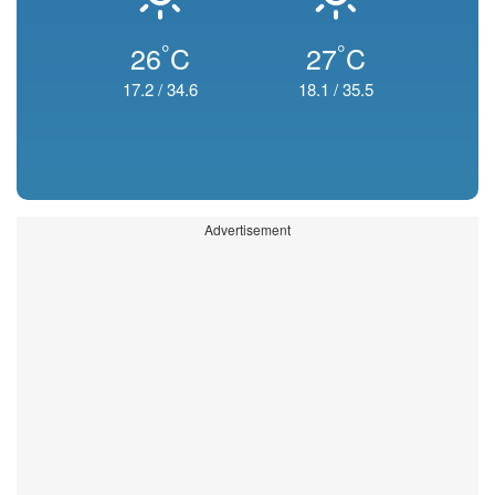
°
°
26
C
27
C
17.2
/
34.6
18.1
/
35.5
Advertisement