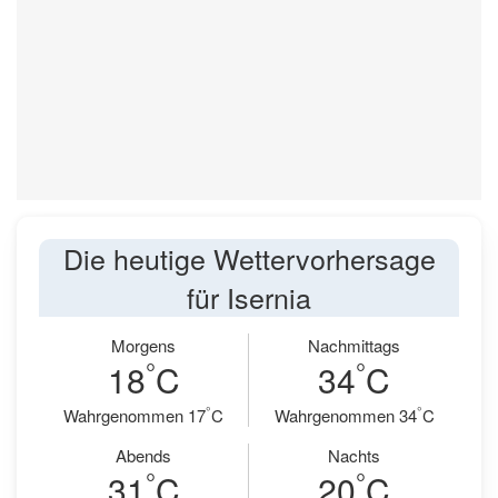
Die heutige Wettervorhersage
für Isernia
Morgens
Nachmittags
°
°
18
C
34
C
°
°
Wahrgenommen 17
C
Wahrgenommen 34
C
Abends
Nachts
°
°
31
C
20
C