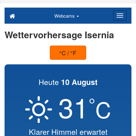
Webcams
Wettervorhersage Isernia
°C / °F
Heute
10 August
31
°
C
Klarer Himmel erwartet