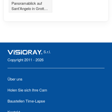
- Isernia
Panoramablick auf
Sant'Angelo in Grotte,
in der Provinz Isernia
S.r.l.
Copyright 2011 - 2026
Über uns
Holen Sie sich Ihre Cam
Baustellen Time-Lapse
Kontakt