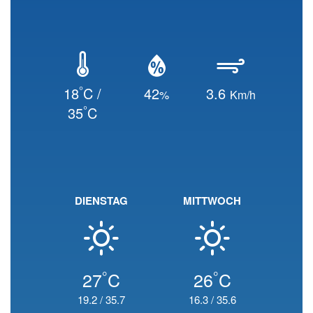
°
18
C /
42
3.6
%
Km/h
°
35
C
DIENSTAG
MITTWOCH
°
°
27
C
26
C
19.2
/
35.7
16.3
/
35.6