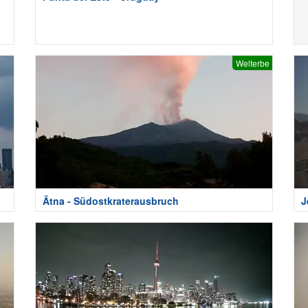
Welterbe
Ätna - Südostkraterausbruch
J