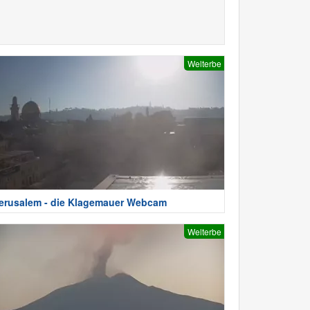
Welterbe
erusalem - die Klagemauer Webcam
Welterbe