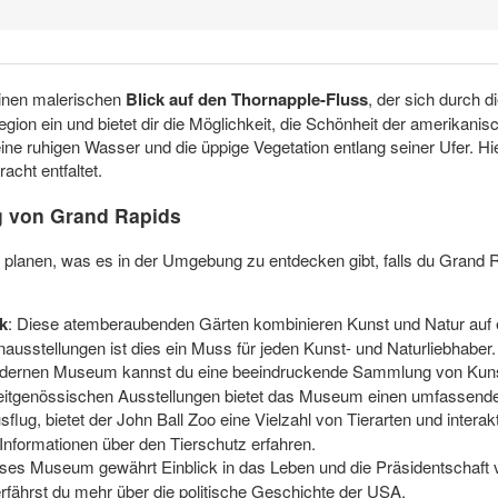
einen malerischen
Blick auf den Thornapple-Fluss
, der sich durch d
gion ein und bietet dir die Möglichkeit, die Schönheit der amerika
ine ruhigen Wasser und die üppige Vegetation entlang seiner Ufer. Hi
acht entfaltet.
g von Grand Rapids
lanen, was es in der Umgebung zu entdecken gibt, falls du Grand R
k
: Diese atemberaubenden Gärten kombinieren Kunst und Natur auf e
usstellungen ist dies ein Muss für jeden Kunst- und Naturliebhaber.
odernen Museum kannst du eine beeindruckende Sammlung von Kun
eitgenössischen Ausstellungen bietet das Museum einen umfassenden 
usflug, bietet der John Ball Zoo eine Vielzahl von Tierarten und intera
nformationen über den Tierschutz erfahren.
eses Museum gewährt Einblick in das Leben und die Präsidentschaft 
erfährst du mehr über die politische Geschichte der USA.